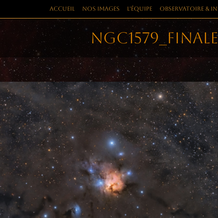
Accueil
Nos images
L’équipe
Observatoire & i
NGC1579_final