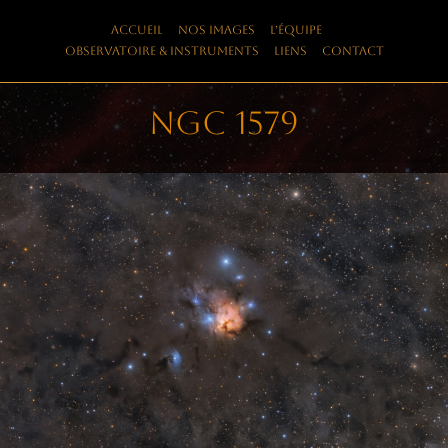
Skip
Accueil
Nos images
L’équipe
to
Observatoire & instruments
Liens
Contact
content
NGC 1579