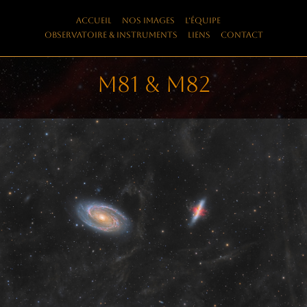
Skip
Accueil
Nos images
L’équipe
to
Observatoire & instruments
Liens
Contact
content
M81 & M82